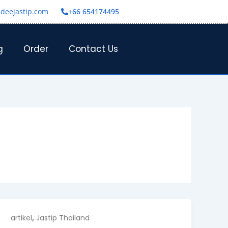
deejastip.com
+66 654174495
g
Order
Contact Us
,
artikel
Jastip Thailand