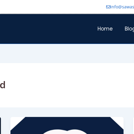
info@sawas
Home
Blo
nd